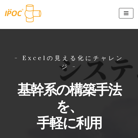
コ
ン
テ
ン
ツ
へ
- Excelの見える化にチャレン
ス
ジ -
キ
ッ
基幹系の構築手法
プ
を、
手軽に利用