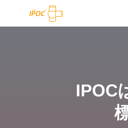
コ
ン
テ
ン
ツ
へ
ス
キ
ッ
IPO
プ