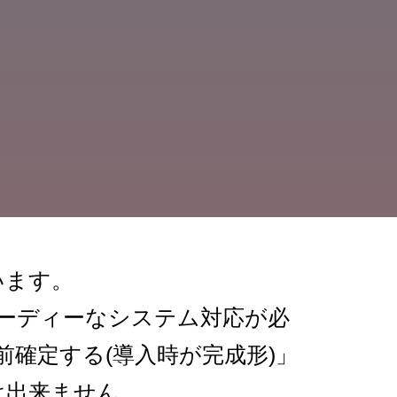
います。
ーディーなシステム対応が必
確定する(導入時が完成形)」
は出来ません。