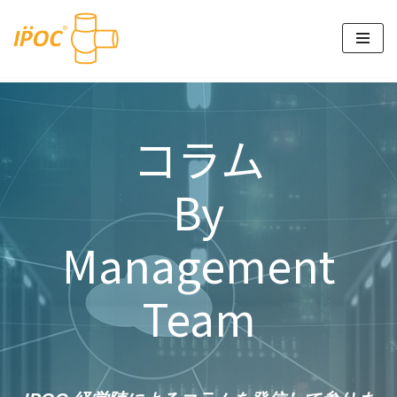
コ
ン
テ
ン
ツ
コラム
へ
ス
By
キ
ッ
プ
Management
Team