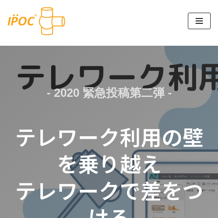
コ
ン
テ
ン
ツ
へ
- 2020 緊急投稿第二弾 -
ス
キ
ッ
テレワーク利用の壁
プ
を乗り越え
テレワークで差をつ
けろ