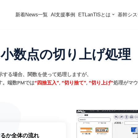
新着News一覧
AI支援事例
ETLanTISとは
基幹シス
】小数点の切り上げ処理
表示する場合、関数を使って処理しますが、
す。端数PMでは
“四捨五入”
,
“切り捨て”
,
“切り上げ”
処理がマウ
するか全体の流れ