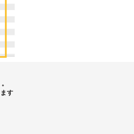
う。
します