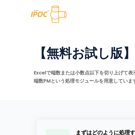
コ
ン
テ
ン
【無料お試し版
ツ
へ
ス
Excelで端数または小数点以下を切り上げて
キ
端数PMという処理モジュールを用意していま
ッ
プ
まずはどのように処理